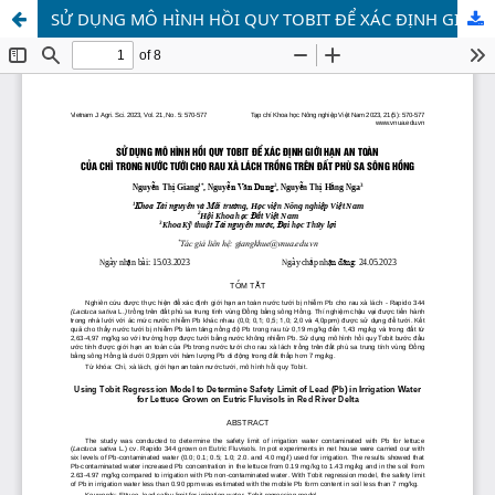
SỬ DỤNG MÔ HÌNH HỒI QUY TOBIT ĐỂ XÁC ĐỊNH GIỚI HẠN AN TOÀN CỦA CHÌ TRONG NƯỚC TƯỚI CHO RAU XÀ LÁCH TRỒNG TRÊN ĐẤT PHÙ SA SÔNG HỒNG