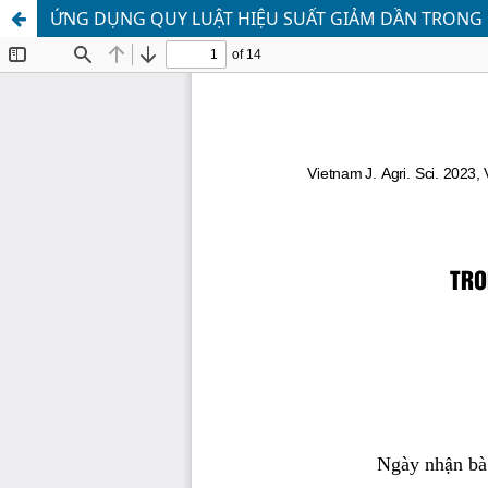
ỨNG DỤNG QUY LUẬT HIỆU SUẤT GIẢM DẦN TRONG P