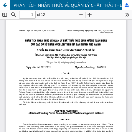
PHÂN TÍCH NHẬN THỨC VỀ QUẢN LÝ CHẤT THẢI THEO ĐỊNH HƯỚNG TUẦN HOÀN CỦA CÁC CƠ SỞ CHĂN NUÔI LỢN TRÊN ĐỊA BÀN THÀNH PHỐ HÀ NỘI