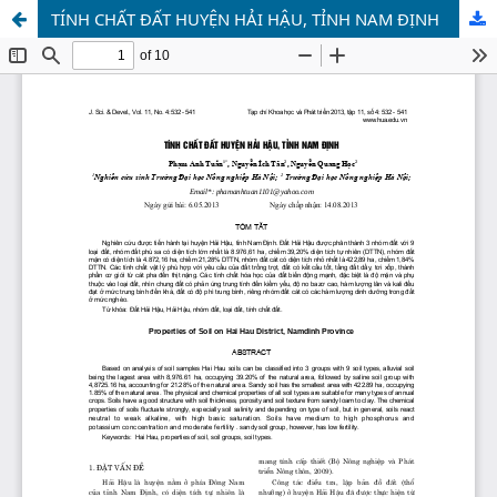
TÍNH CHẤT ĐẤT HUYỆN HẢI HẬU, TỈNH NAM ĐỊNH