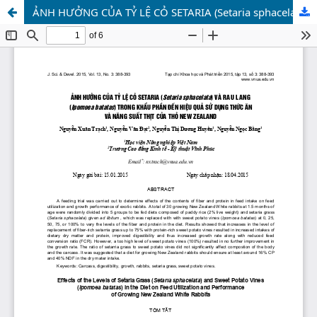
ẢNH HƯỞNG CỦA TỶ LỆ CỎ SETARIA (Setaria sphacelata) VÀRAU LANG (Ipomoea batatas)TRONG KHẨU PHẦN ĐẾN HIỆU QUẢ SỬ DỤNG THỨC ĂN VÀ NĂNG SUẤT THỊT CỦA THỎ NEW ZEALAND