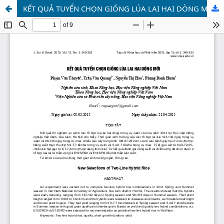
KẾT QUẢ TUYỂN CHỌN GIỐNG LÚA LAI HAI DÒNG MỚI