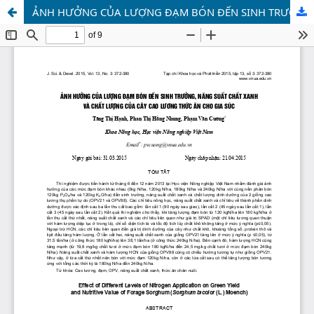
ẢNH HƯỞNG CỦA LƯỢNG ĐẠM BÓN ĐẾN SINH TRƯỞNG, NĂNG SUẤT CHẤT XANH VÀ CHẤT LƯỢNG CỦA CÂY CAO LƯƠNG THỨC ĂN CHO GIA SÚC