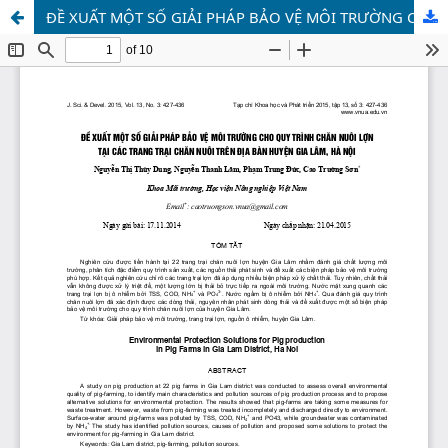
ĐỀ XUẤT MỘT SỐ GIẢI PHÁP BẢO VỆ MÔI TRƯỜNG CHO QUY TRÌNH CHĂN NUÔI LỢN TẠI CÁC TRANG TRẠI CHĂN NUÔI TRÊN ĐỊA BÀN HUYỆN GIA LÂM, HÀ NỘI