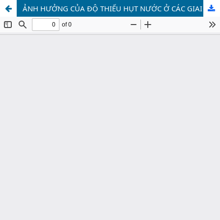
ẢNH HƯỞNG CỦA ĐỘ THIẾU HỤT NƯỚC Ở CÁC GIAI ĐOẠN SINH TRƯỞNG ĐẾN QUANG HỢP, NĂNG SUẤT VÀ HIỆU SUẤT SỬ DỤNG NƯỚC CỦA NGÔ NẾP