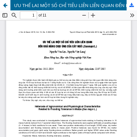
ƯU THẾ LAI MỘT SỐ CHỈ TIÊU LIÊN LIÊN QUAN ĐẾN KHẢ NĂNG CHỊU ÚNG CỦA CÂY NGÔ (ZeamaysL.)