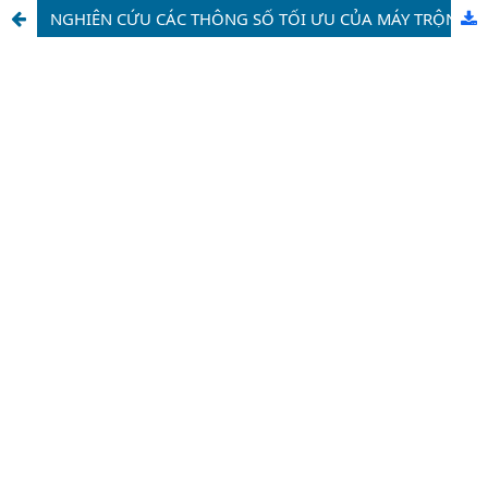
NGHIÊN CỨU CÁC THÔNG SỐ TỐI ƯU CỦA MÁY TRỘN CỎ MỘT TRỤC VÍT CÔN ĐỨNG BẰNG PHƯƠNG PHÁP QUI HOẠCH THỰC NGHIỆM