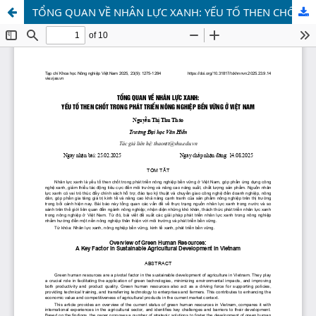
TỔNG QUAN VỀ NHÂN LỰC XANH: YẾU TỐ THEN CHỐT TRONG PHÁT TRIỂN NÔNG NGHIỆP BỀN VỮNG Ở VIỆT NAM