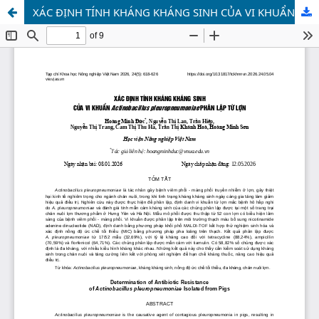
XÁC ĐỊNH TÍNH KHÁNG KHÁNG SINH CỦA VI KHUẨN Actinobacillus pleuropneumoniae PHÂN LẬP TỪ LỢN