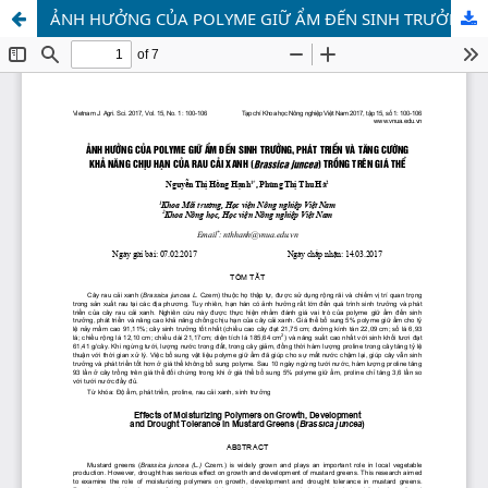
ẢNH HƯỞNG CỦA POLYME GIỮ ẨM ĐẾN SINH TRƯỞNG, PHÁT TRIỂN VÀ TĂNG CƯỜNG KHẢ NĂNG CHỊU HẠN CỦA RAU CẢI XANH (Brassica juncea) TRỒNG TRÊN GIÁ THỂ