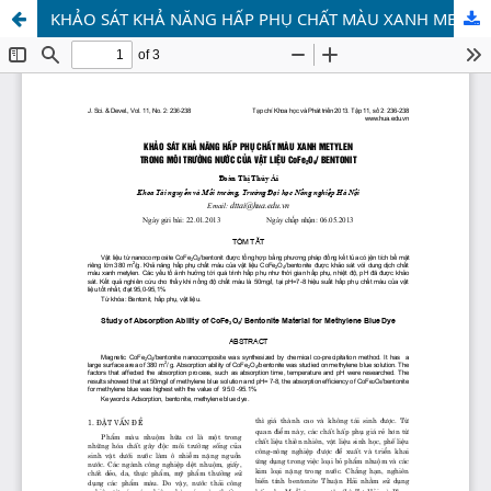
KHẢO SÁT KHẢ NĂNG HẤP PHỤ CHẤT MÀU XANH METYLEN TRONG MÔI TRƯỜNG NƯỚC CỦA VẬT LIỆU CoFe2O4/ BENTONIT