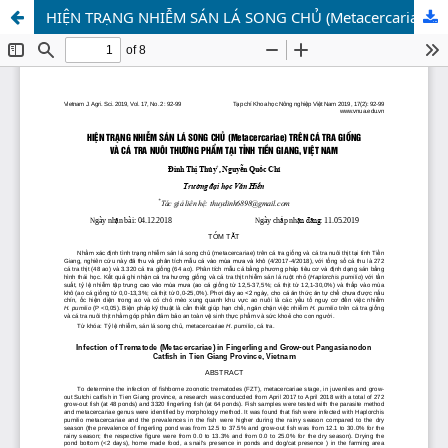
HIỆN TRẠNG NHIỄM SÁN LÁ SONG CHỦ (Metacercariae) TRÊN CÁ TRA GIỐNGVÀ CÁ TRA NUÔI THƯƠNG PHẨM TẠI TỈNH TIỀN GIANG, VIỆT NAM