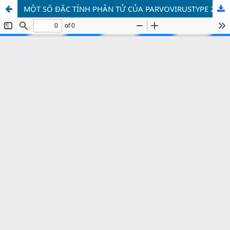
MỘT SỐ ĐẶC TÍNH PHÂN TỬ CỦA PARVOVIRUSTYPE 2 Ở CHÓ PHÂN LẬP TẠI THÀNH PHỐ HÀ NỘI