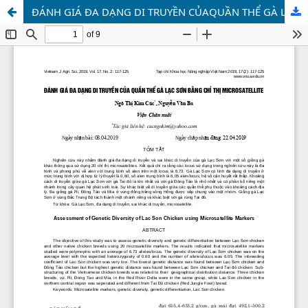
ĐÁNH GIÁ ĐA DẠNG DI TRUYỀN CỦAQUẦN THỂ GÀ LẠC SƠN BẰNG CHỈ THỊ MICROSATELLITE