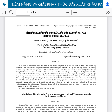
TIỀM NĂNG VÀ GIẢI PHÁP THÚC ĐẨY XUẤT KHẨU RAU QUẢ VIỆT NAM SANG THỊ TRƯỜNG NHẬT BẢN