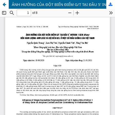
ẢNH HƯỞNG CỦA ĐỘT BIẾN ĐIỂM G/T TẠI ĐẦU 5’ INTRON 1 GEN WaxyĐẾN HÀM LƯỢNG AMYLOSE VÀ ĐỘ BỀN GEL Ở MỘT SỐ MẪU GIỐNG LÚA VIỆT NAM