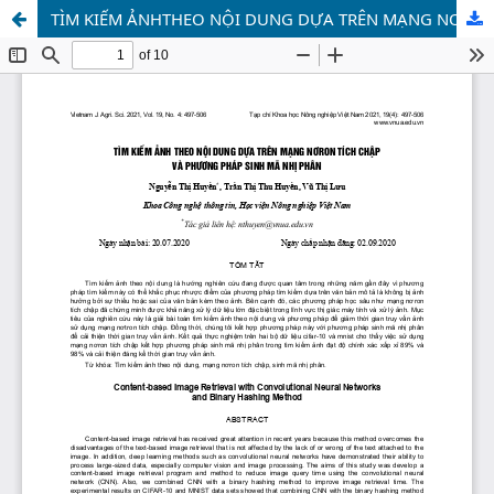
TÌM KIẾM ẢNHTHEO NỘI DUNG DỰA TRÊN MẠNG NƠRON TÍCH CHẬP VÀPHƯƠNG PHÁP SINH MÃ NHỊ PHÂN