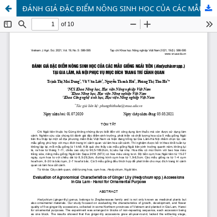
ĐÁNH GIÁ ĐẶC ĐIỂM NÔNG SINH HỌC CỦA CÁC MẪU GIỐNG NGẢI TIÊN (Hedychiumspp.) TẠI GIA LÂM, HÀ NỘIPHỤC VỤ MỤC ĐÍCH TRANG TRÍ CẢNH QUAN