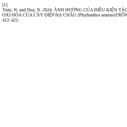
[1]
Toàn, N. and Duy, N. 2024. ẢNH HƯỞNG CỦA ĐIỀU KIỆ
OXI HÓA CỦA CÂY DIỆP HẠ CHÂU (Phyllanthus amarus)TR
412–421.