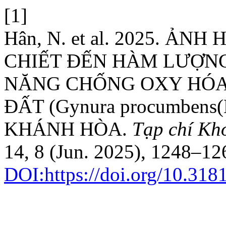
[1]
Hân, N. et al. 2025. Ả
CHIẾT ĐẾN HÀM LƯỢN
NĂNG CHỐNG OXY HÓA 
ĐẤT (Gynura procumbens(
KHÁNH HÒA.
Tạp chí Kh
14, 8 (Jun. 2025), 1248–12
DOI:https://doi.org/10.318