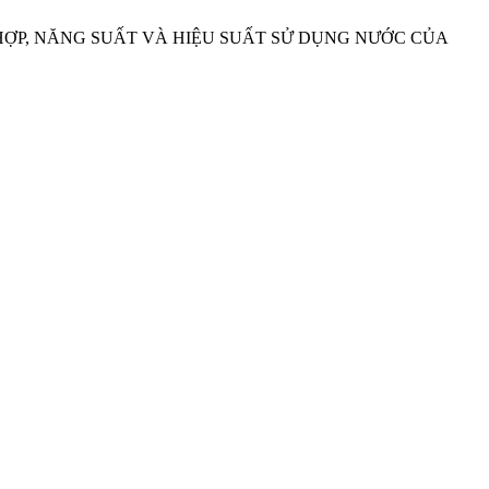
NG HỢP, NĂNG SUẤT VÀ HIỆU SUẤT SỬ DỤNG NƯỚC CỦA