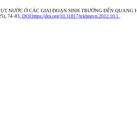
THIẾU HỤT NƯỚC Ở CÁC GIAI ĐOẠN SINH TRƯỞNG ĐẾN QUA
025), 74–83
. DOI:https://doi.org/10.31817/tckhnnvn.2012.10.1.
.