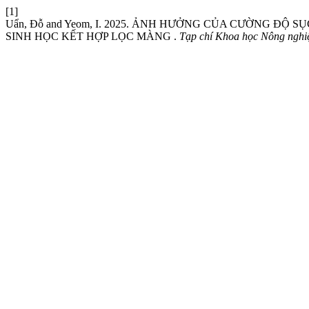
[1]
Uẩn, Đỗ and Yeom, I. 2025. ẢNH HƯỞNG CỦA CƯỜNG Đ
SINH HỌC KẾT HỢP LỌC MÀNG .
Tạp chí Khoa học Nông nghi