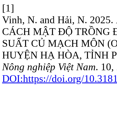
[1]
Vinh, N. and Hải, N. 2
CÁCH MẬT ĐỘ TRỒNG 
SUẤT CỦ MẠCH MÔN (Ophi
HUYỆN HẠ HÒA, TỈNH 
Nông nghiệp Việt Nam
. 10,
DOI:https://doi.org/10.318