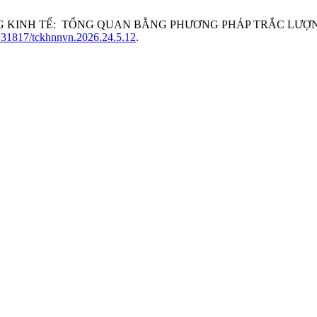
TRƯỞNG KINH TẾ: TỔNG QUAN BẰNG PHƯƠNG PHÁP TRẮC LƯỢ
10.31817/tckhnnvn.2026.24.5.12
.