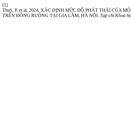
[1]
Thuỳ, P. et al. 2024. XÁC ĐỊNH MỨC ĐỘ PHÁT THẢI CỦ
TRÊN ĐỒNG RUỘNG TẠI GIA LÂM, HÀ NỘI.
Tạp chí Khoa h