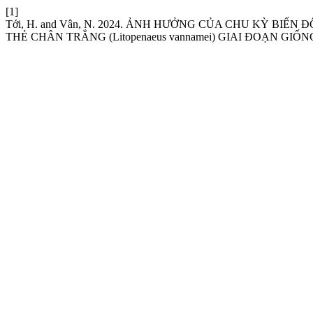
[1]
Tới, H. and Vân, N. 2024. ẢNH HƯỞNG CỦA CHU KỲ BI
THẺ CHÂN TRẮNG (Litopenaeus vannamei) GIAI ĐOẠN GIỐN