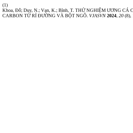
(1)
Khoa, Đỗ; Duy, N.; Vạn, K.; Bình, T. THỬ NGHIỆM ƯƠNG 
CARBON TỪ RỈ ĐƯỜNG VÀ BỘT NGÔ.
VJASVN
2024
,
20
(8),