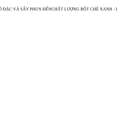
 ĐỘ CÔ ĐẶC VÀ SẤY PHUN ĐẾNCHẤT LƯỢNG BỘT CHÈ XANH -