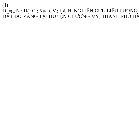
(1)
Dung, N.; Hà, C.; Xuân, V.; Hà, N. NGHIÊN CỨU LIỀU L
ĐẤT ĐỎ VÀNG TẠI HUYỆN CHƯƠNG MỸ, THÀNH PHỐ HÀ