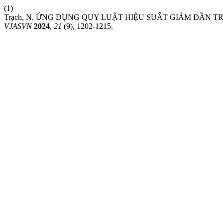
(1)
Trạch, N. ỨNG DỤNG QUY LUẬT HIỆU SUẤT GIẢM DẦN T
VJASVN
2024
,
21
(9), 1202-1215.