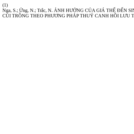
(1)
Nga, S.; Ửng, N.; Trắc, N. ẢNH HƯỞNG CỦA GIÁ THỂ ĐẾN
CÙI TRỒNG THEO PHƯƠNG PHÁP THUỶ CANH HỒI LƯU 