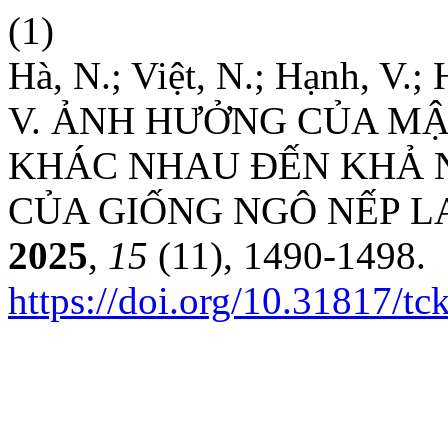
(1)
Hà, N.; Việt, N.; Hạnh, V.; 
V. ẢNH HƯỞNG CỦA M
KHÁC NHAU ĐẾN KHẢ 
CỦA GIỐNG NGÔ NẾP L
2025
,
15
(11), 1490-1498.
https://doi.org/10.31817/t