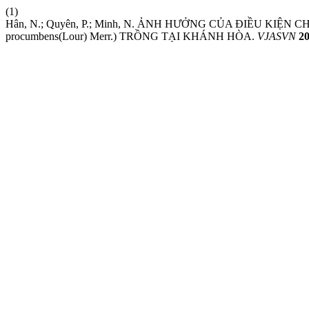
(1)
Hân, N.; Quyên, P.; Minh, N. ẢNH HƯỞNG CỦA ĐIỀU K
procumbens(Lour) Merr.) TRỒNG TẠI KHÁNH HÒA.
VJASVN
2