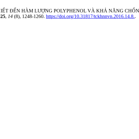
IỆN CHIẾT ĐẾN HÀM LƯỢNG POLYPHENOL VÀ KHẢ NĂNG CHỐ
025
,
14
(8), 1248-1260.
https://doi.org/10.31817/tckhnnvn.2016.14.8.
.