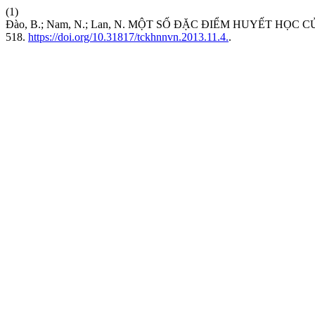
(1)
Đào, B.; Nam, N.; Lan, N. MỘT SỐ ĐẶC ĐIỂM HUYẾT H
518.
https://doi.org/10.31817/tckhnnvn.2013.11.4.
.