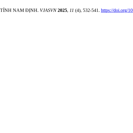
U, TỈNH NAM ĐỊNH.
VJASVN
2025
,
11
(4), 532-541.
https://doi.org/