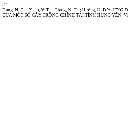
(1)
Dung, N. T. .; Xuân, V. T. .; Giang, N. T. .; Hưởng, N
CỦA MỘT SỐ CÂY TRỒNG CHÍNH TẠI TỈNH HƯNG YÊN.
V