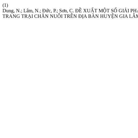
(1)
Dung, N.; Lâm, N.; Đức, P.; Sơn, C. ĐỀ XUẤT MỘT SỐ G
TRANG TRẠI CHĂN NUÔI TRÊN ĐỊA BÀN HUYỆN GIA LÂM