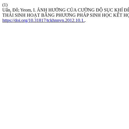
(1)
Uẩn, Đỗ; Yeom, I. ẢNH HƯỞNG CỦA CƯỜNG ĐỘ SỤC KH
THẢI SINH HOẠT BẰNG PHƯƠNG PHÁP SINH HỌC KẾT H
https://doi.org/10.31817/tckhnnvn.2012.10.1.
.