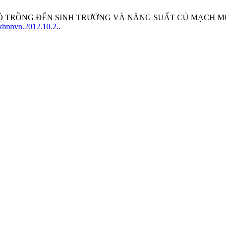
Ộ TRỒNG ĐẾN SINH TRƯỞNG VÀ NĂNG SUẤT CỦ MẠCH MÔN (O
ckhnnvn.2012.10.2.
.