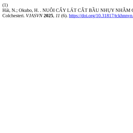
(1)
Hải, N.; Okubo, H. . NUÔI CẤY LÁT CẮT BẦU NHỤY NHẰM CỨU
Colchesteri.
VJASVN
2025
,
11
(6).
https://doi.org/10.31817/tckhnnvn