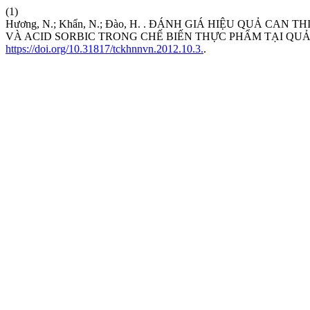
(1)
Hương, N.; Khẩn, N.; Đào, H. . ĐÁNH GIÁ HIỆU QUẢ CA
VÀ ACID SORBIC TRONG CHẾ BIẾN THỰC PHẨM TẠI QUẢ
https://doi.org/10.31817/tckhnnvn.2012.10.3.
.