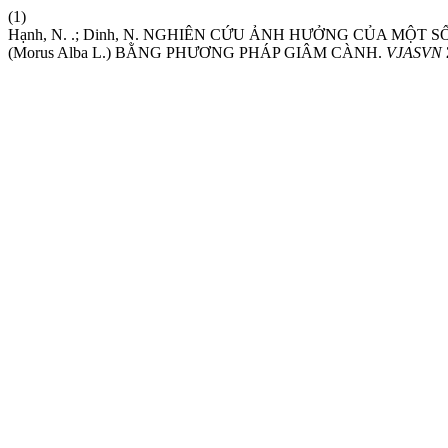
(1)
Hạnh, N. .; Dinh, N. NGHIÊN CỨU ẢNH HƯỞNG CỦA MỘ
(Morus Alba L.) BẰNG PHƯƠNG PHÁP GIÂM CÀNH.
VJASVN