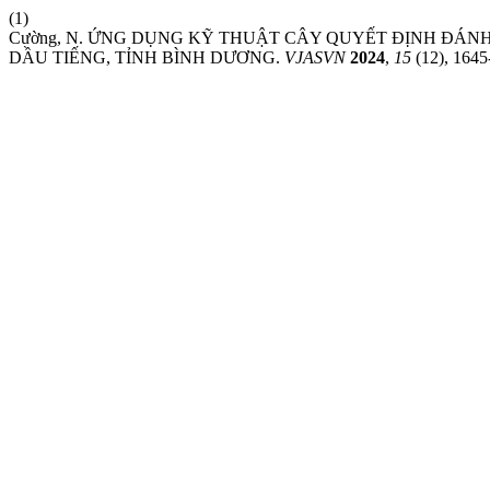
(1)
Cường, N. ỨNG DỤNG KỸ THUẬT CÂY QUYẾT ĐỊNH ĐÁNH
DẦU TIẾNG, TỈNH BÌNH DƯƠNG.
VJASVN
2024
,
15
(12), 1645