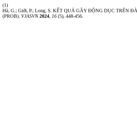
(1)
Hà, G.; Giới, P.; Long, S. KẾT QUẢ GÂY ĐỘNG DỤC TR
(PROB).
VJASVN
2024
,
16
(5), 448-456.