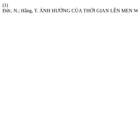
(1)
Đức, N.; Hằng, T. ẢNH HƯỞNG CỦA THỜI GIAN LÊN ME