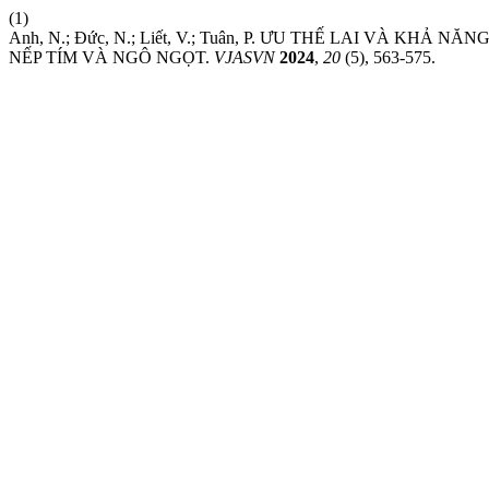
(1)
Anh, N.; Đức, N.; Liết, V.; Tuân, P. ƯU THẾ LAI VÀ 
NẾP TÍM VÀ NGÔ NGỌT.
VJASVN
2024
,
20
(5), 563-575.